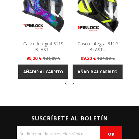
Casco Integral 311S
Casco Integral 311R
Casc
BLAST...
BLAST...
Precio
Precio
Precio
Precio
Pr
99,20 €
124,00 €
99,20 €
124,00 €
11
base
base
AÑADIR AL CARRITO
AÑADIR AL CARRITO
AÑA
SUSCRÍBETE AL BOLETÍN