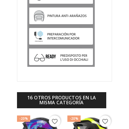
16 OTROS PRODUCTOS EN LA
MISMA CATEGORÍA
-20%
-20%
-20%
favorite_border
favorite_border