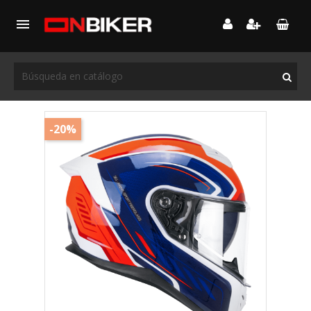

-20%