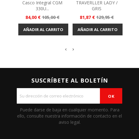
Casco Integral CGM
TRAVERLLER LADY /
Cas
330U...
GRIS
Precio
Precio
Precio
Precio
Pr
84,00 €
105,00 €
81,87 €
129,95 €
99
base
base
AÑADIR AL CARRITO
AÑADIR AL CARRITO
AÑA
SUSCRÍBETE AL BOLETÍN
Puede darse de baja en cualquier momento. Para
ello, consulte nuestra información de contacto en el
aviso legal.