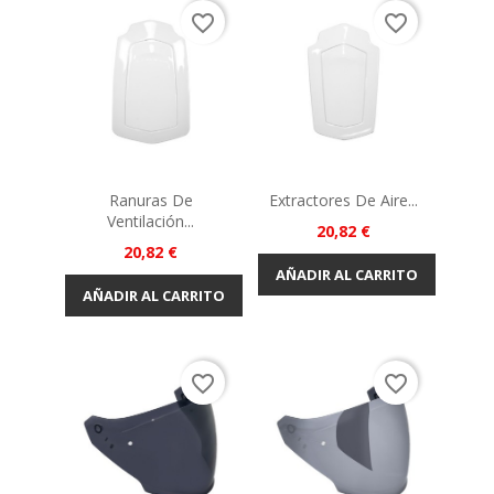
favorite_border
favorite_border
Ranuras De
Extractores De Aire...
Ventilación...
Precio
20,82 €
Precio
20,82 €
AÑADIR AL CARRITO
AÑADIR AL CARRITO
favorite_border
favorite_border