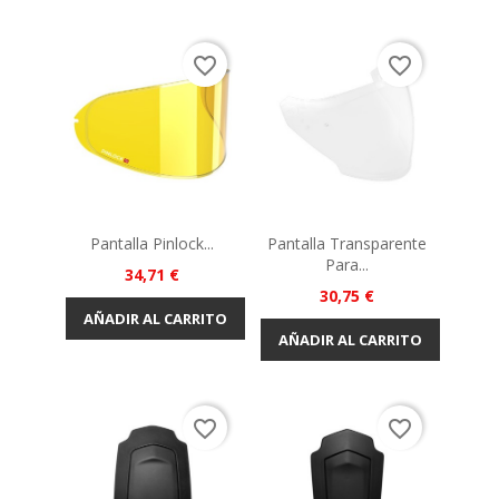
favorite_border
favorite_border
Pantalla Pinlock...
Pantalla Transparente
Para...
Precio
34,71 €
Precio
30,75 €
AÑADIR AL CARRITO
AÑADIR AL CARRITO
favorite_border
favorite_border