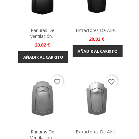
Ranuras De
Extractores De Aire...
Ventilación...
Precio
20,82 €
Precio
20,82 €
AÑADIR AL CARRITO
AÑADIR AL CARRITO
favorite_border
favorite_border
Ranuras De
Extractores De Aire...
Ventilación...