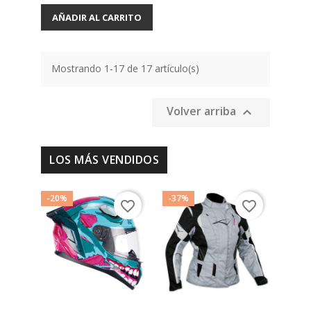
AÑADIR AL CARRITO
Mostrando 1-17 de 17 artículo(s)
Volver arriba

LOS MÁS VENDIDOS
-20%
-37%
-20%
favorite_border
favorite_border