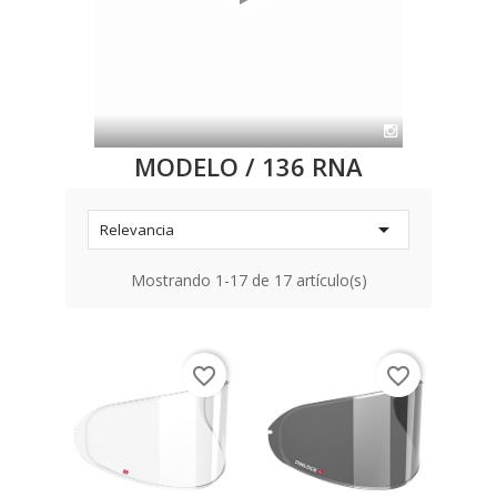
MODELO / 136 RNA

Relevancia
Mostrando 1-17 de 17 artículo(s)
favorite_border
favorite_border