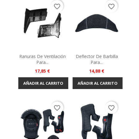
favorite_border
favorite_border
Ranuras De Ventilación
Deflector De Barbilla
Para...
Para...
Precio
Precio
17,85 €
14,88 €
AÑADIR AL CARRITO
AÑADIR AL CARRITO
favorite_border
favorite_border