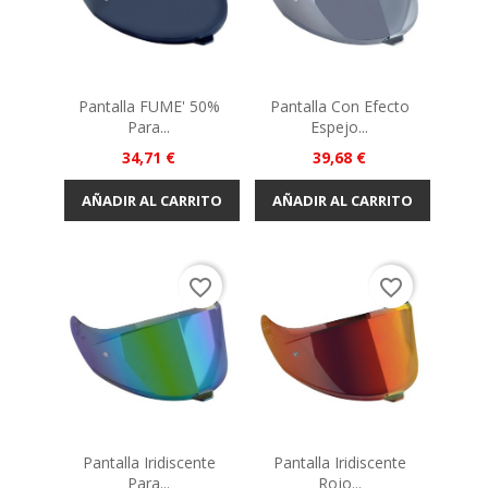
Pantalla FUME' 50%
Pantalla Con Efecto
Para...
Espejo...
Precio
Precio
34,71 €
39,68 €
AÑADIR AL CARRITO
AÑADIR AL CARRITO
favorite_border
favorite_border
Pantalla Iridiscente
Pantalla Iridiscente
Para...
Rojo...