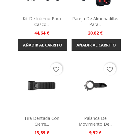
Kit De Interno Para
Pareja De Almohadillas
Casco...
Para...
Precio
Precio
44,64 €
20,82 €
AÑADIR AL CARRITO
AÑADIR AL CARRITO
favorite_border
favorite_border
Tira Dentada Con
Palanca De
Cierre...
Movimiento De...
Precio
Precio
13,89 €
9,92 €