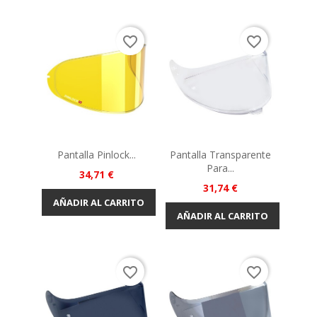
favorite_border
favorite_border
Pantalla Pinlock...
Pantalla Transparente
Para...
Precio
34,71 €
Precio
31,74 €
AÑADIR AL CARRITO
AÑADIR AL CARRITO
favorite_border
favorite_border