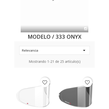
MODELO / 333 ONYX

Relevancia
Mostrando 1-21 de 25 artículo(s)
favorite_border
favorite_border