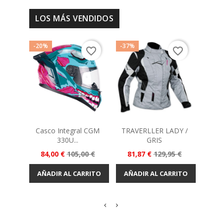
LOS MÁS VENDIDOS
-20%
-37%
-20%
favorite_border
favorite_border
Casco Integral CGM
TRAVERLLER LADY /
Cas
330U...
GRIS
Precio
Precio
Precio
Precio
Pr
84,00 €
105,00 €
81,87 €
129,95 €
99
base
base
AÑADIR AL CARRITO
AÑADIR AL CARRITO
AÑA