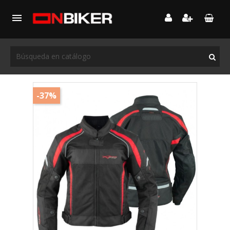

-37%