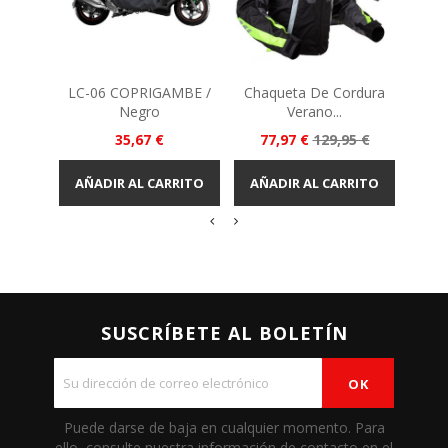
LC-06 COPRIGAMBE /
Chaqueta De Cordura
KE
Negro
Verano...
P
2
Precio
Precio
Precio
35,67 €
77,97 €
129,95 €
base
AÑA
AÑADIR AL CARRITO
AÑADIR AL CARRITO
SUSCRÍBETE AL BOLETÍN
Puede darse de baja en cualquier momento. Para
ello, consulte nuestra información de contacto en el