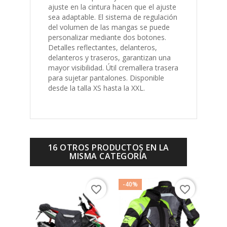
ajuste en la cintura hacen que el ajuste
sea adaptable.
El sistema de regulación
del volumen de las mangas se puede
personalizar mediante dos botones.
Detalles reflectantes, delanteros,
delanteros y traseros, garantizan una
mayor visibilidad.
Útil cremallera trasera
para sujetar pantalones.
Disponible
desde la talla XS hasta la XXL.
16 OTROS PRODUCTOS EN LA
MISMA CATEGORÍA
-40%
-25%
favorite_border
favorite_border